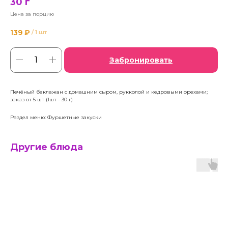
30 г
Цена за порцию
139
₽
/
1 шт
Забронировать
Печёный баклажан с домашним сыром, рукколой и кедровыми орехами;
заказ от 5 шт (1шт - 30 г)
Раздел меню: Фуршетные закуски
Другие блюда