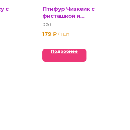
у с
Птифур Чизкейк с
фисташкой и
клубникой
(30г)
179
₽
/
1 шт
Подробнее