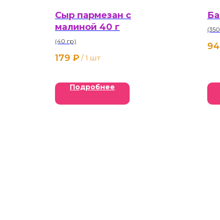
Сыр пармезан с
Ба
малиной 40 г
(350
(40 гр)
94
179
₽
/
1 шт
Подробнее