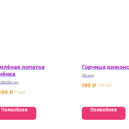
млёная лопатка
Горчица дижонс
нёнка
(50 мл)
/150/50 гр)
199
₽
/
30 мл
399
₽
/
1 шт
Подробнее
Подробнее