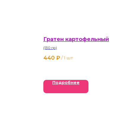
Гратен картофельный
(130 гр)
440
₽
/
1 шт
Подробнее