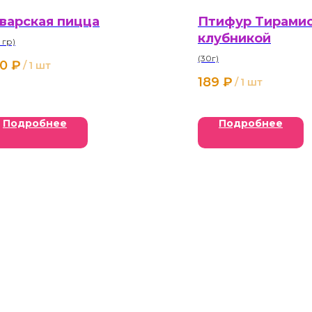
варская пицца
Птифур Тирамис
клубникой
 гр)
(30г)
0
₽
/
1 шт
189
₽
/
1 шт
Подробнее
Подробнее