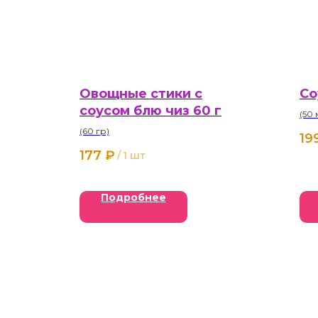
Овощные стики с
Со
соусом блю чиз 60 г
(50 
(60 гр)
19
177
₽
/
1 шт
Подробнее