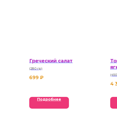
Греческий салат
То
яг
(280 гр)
(450
699
₽
4 
Подробнее