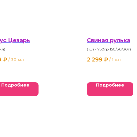
ус Цезарь
Свиная рулька
мл)
(1шт - 750гр 150/30/30г)
9
₽
2 299
₽
/
30 мл
/
1 шт
Подробнее
Подробнее