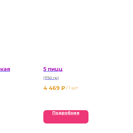
кая
5 пицц
(1750 гр)
4 469
₽
/
1 шт
Подробнее