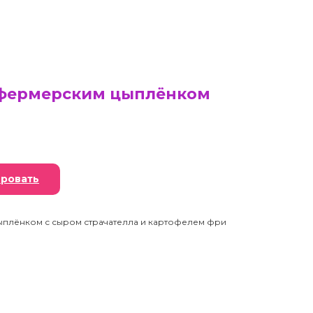
 фермерским цыплёнком
ровать
ыплёнком с сыром страчателла и картофелем фри