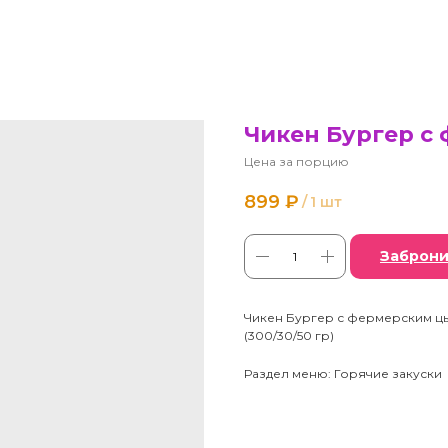
Чикен Бургер с
Цена за порцию
899
₽
/
1 шт
Заброни
Чикен Бургер с фермерским ц
(300/30/50 гр)
Раздел меню: Горячие закуски