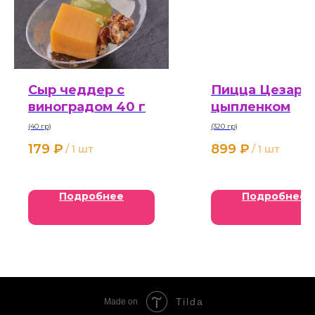
Сыр чеддер с
Пицца Цезарь 
виноградом 40 г
цыпленком
(40 гр)
(320 гр)
179
₽
899
₽
/
1 шт
/
1 шт
Подробнее
Подробнее
Tilda
Made on