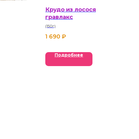
Крудо из лосося
гравлакс
(150г)
1 690
₽
Подробнее