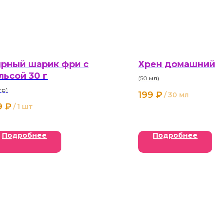
рный шарик фри с
Хрен домашний
льсой 30 г
(50 мл)
гр)
199
₽
/
30 мл
9
₽
/
1 шт
Подробнее
Подробнее