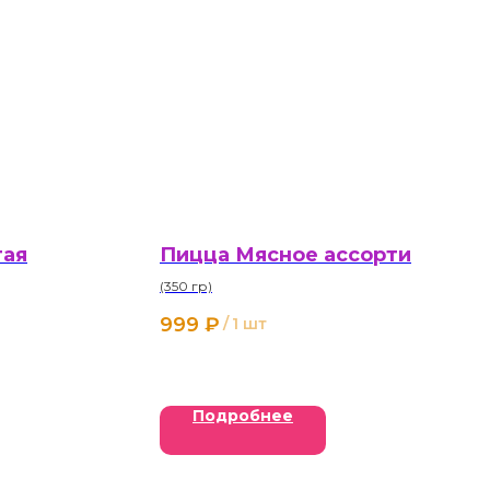
тая
Пицца Мясное ассорти
(350 гр)
999
₽
/
1 шт
Подробнее