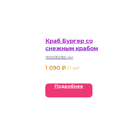
Краб Бургер со
снежным крабом
(300/30/50 гр)
1 090
₽
/
1 шт
Подробнее