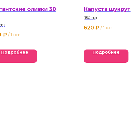
гантские оливки 30
Капуста шукрут
(150 гр)
гр)
620
₽
/
1 шт
9
₽
/
1 шт
Подробнее
Подробнее