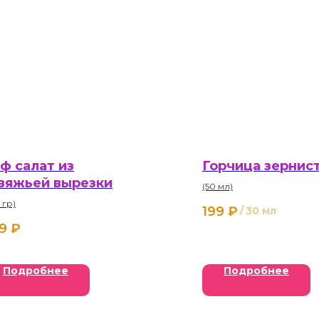
ф салат из
Горчица зернис
вяжьей вырезки
(50 мл)
 гр)
199
₽
/
30 мл
9
₽
Подробнее
Подробнее