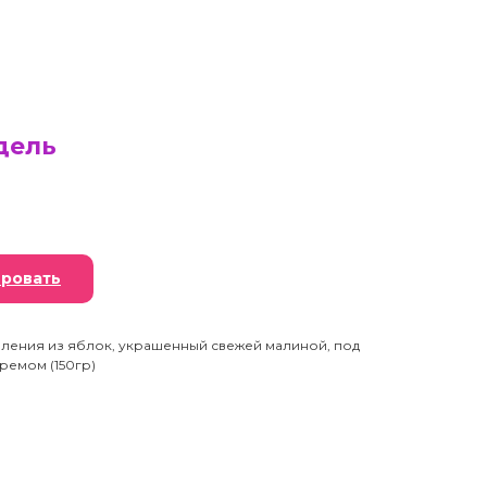
дель
ровать
ления из яблок, украшенный свежей малиной, под
ремом (150гр)