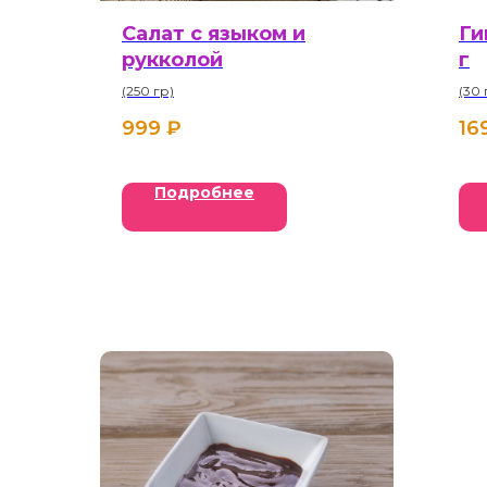
Салат с языком и
Ги
рукколой
г
(250 гр)
(30 
999
₽
16
Подробнее