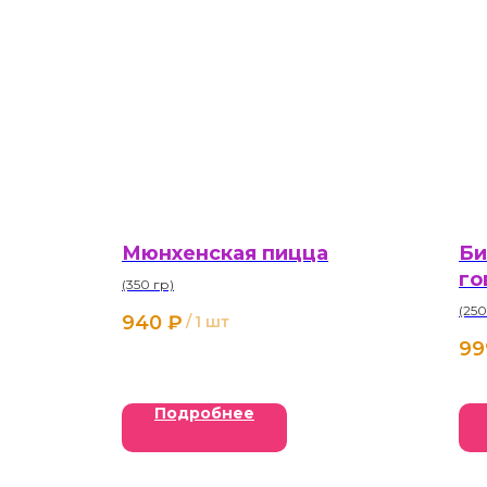
Мюнхенская пицца
Би
го
(350 гр)
(250
940
₽
/
1 шт
99
Подробнее