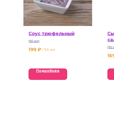
Соус трюфельный
Сы
са
(50 мл)
(30 
199
₽
/
30 мл
16
Подробнее