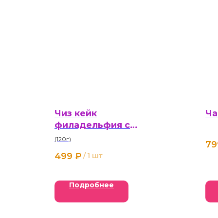
Чиз кейк
Ча
филадельфия с
сезонными ягодами
(120г)
79
499
₽
/
1 шт
Подробнее