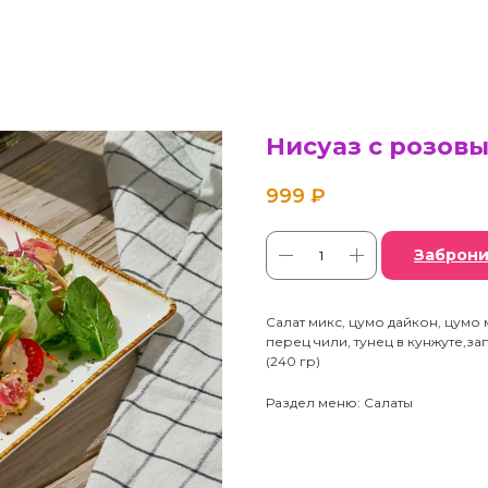
Нисуаз с розов
999
₽
Заброни
Салат микс, цумо дайкон, цумо
перец чили, тунец в кунжуте,за
(240 гр)
Раздел меню: Салаты