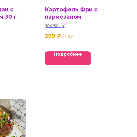
ан с
Картофель Фри с
 30 г
пармезаном
(100/30 гр)
399
₽
/
1 шт
Подробнее