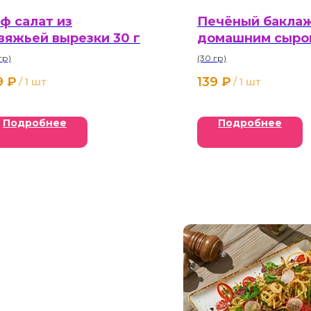
ф салат из
Печёный баклаж
вяжьей вырезки 30 г
домашним сыром
гр)
(30 гр)
9
₽
139
₽
/
1 шт
/
1 шт
Подробнее
Подробнее