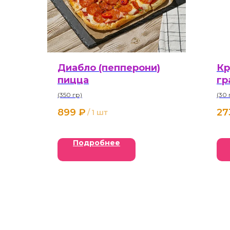
Диабло (пепперони)
Кр
пицца
гр
(350 гр)
(30 
899
₽
27
/
1 шт
Подробнее