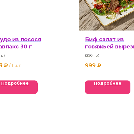
удо из лосося
Биф салат из
авлакс 30 г
говяжьей вырез
гр)
(250 гр)
3
₽
999
₽
/
1 шт
Подробнее
Подробнее