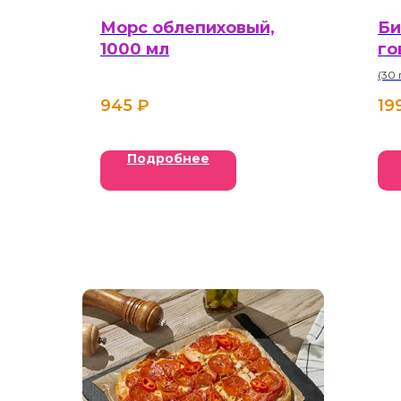
Морс облепиховый,
Би
1000 мл
го
(30 
945
₽
19
Подробнее