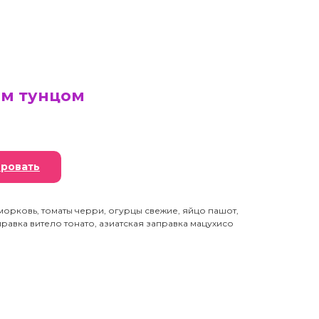
ым тунцом
ровать
 морковь, томаты черри, огурцы свежие, яйцо пашот,
правка витело тонато, азиатская заправка мацухисо