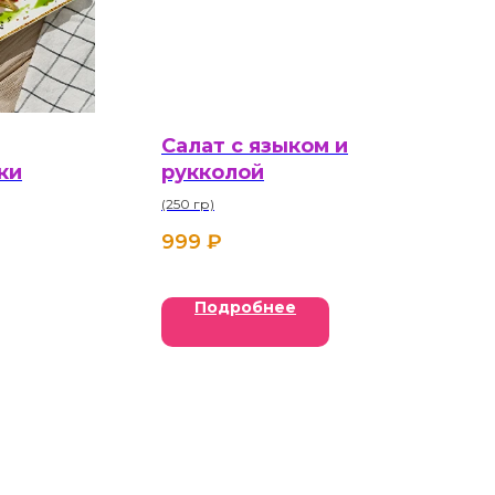
Салат с языком и
ки
рукколой
(250 гр)
999
₽
Подробнее