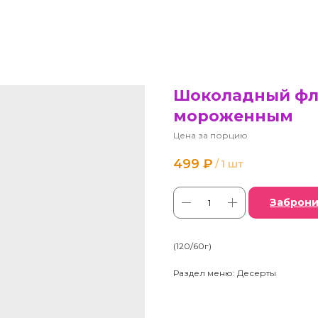
Шоколадный фл
мороженным
Цена за порцию
499
₽
/
1 шт
Заброни
(120/60г)
Раздел меню: Десерты