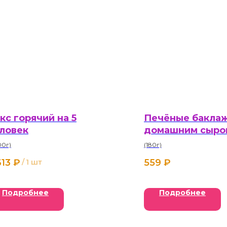
кс горячий на 5
Печёные бакла
ловек
домашним сыро
00г)
(180г)
613
₽
559
₽
/
1 шт
Подробнее
Подробнее