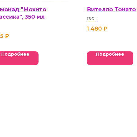
монад "Мохито
Вителло Тонато
ассика", 350 мл
(180г)
1 480
₽
5
₽
Подробнее
Подробнее