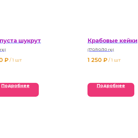
пуста шукрут
Крабовые кейки
 гр)
(170/90/30 гр)
0
₽
1 250
₽
/
1 шт
/
1 шт
Подробнее
Подробнее