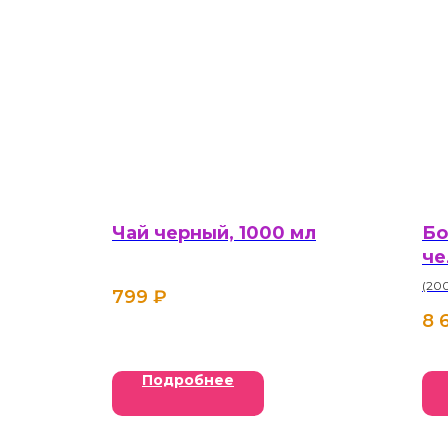
Чай черный, 1000 мл
Бо
че
(20
799
₽
8 
Подробнее