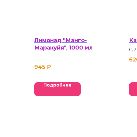
Лимонад "Манго-
Ка
Маракуйя", 1000 мл
(150
62
945
₽
Подробнее