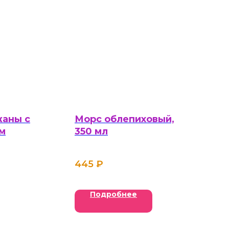
жаны с
Морс облепиховый,
м
350 мл
445
₽
Подробнее