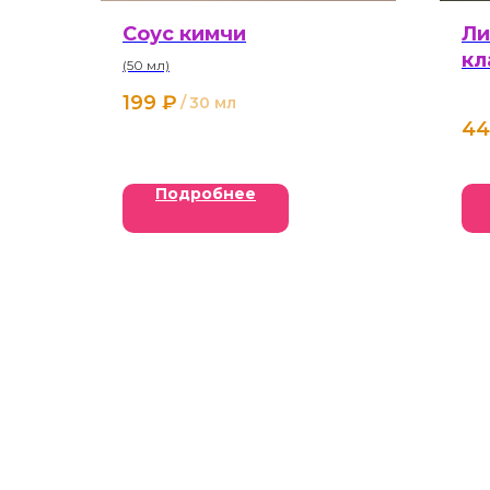
Соус кимчи
Ли
кл
(50 мл)
199
₽
/
30 мл
44
Подробнее