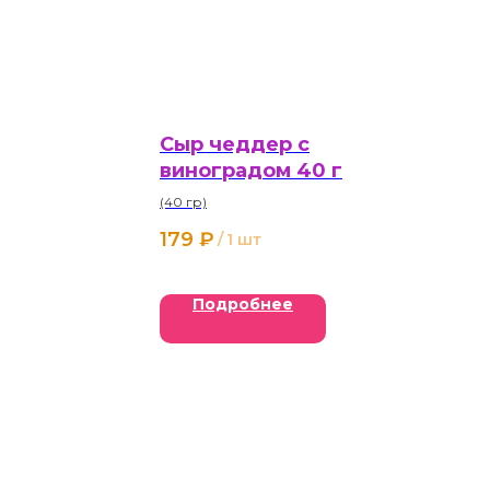
Сыр чеддер с
виноградом 40 г
(40 гр)
179
₽
/
1 шт
Подробнее