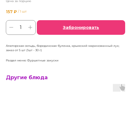
Цена за порцию
157
₽
/
1 шт
Забронировать
Алюторская сельдь, бородинская булочка, крымский маринованный лук;
заказ от 5 шт (1шт - 30 г)
Раздел меню: Фуршетные закуски
Другие блюда