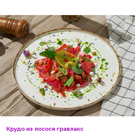
Крудо из лосося гравлакс