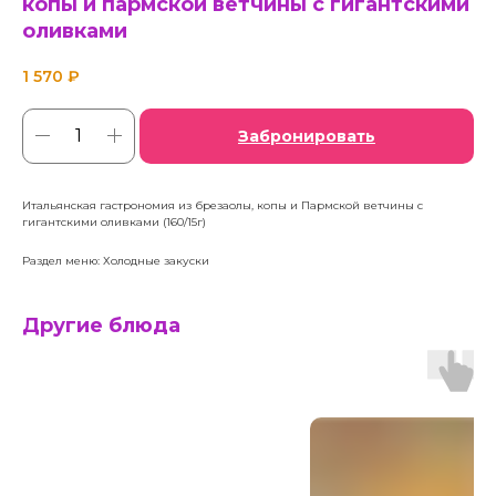
копы и пармской ветчины с гигантскими
оливками
1 570
₽
Забронировать
Итальянская гастрономия из брезаолы, копы и Пармской ветчины с
гигантскими оливками (160/15г)
Раздел меню: Холодные закуски
Другие блюда