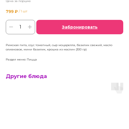
Цена за порцию
799
₽
/
1 шт
Забронировать
Римская пита, соус томатный, сыр моцарелла, базилик свежий, масло
оливковое, мини базилик, крошка из маслин (300 гр)
Раздел меню: Пицца
Другие блюда