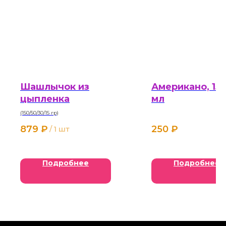
Шашлычок из
Американо, 15
цыпленка
мл
(150/50/30/15 гр)
879
₽
250
₽
/
1 шт
Подробнее
Подробнее