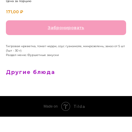
Цена за порцию
171,00
₽
Забронировать
Тигровая креветка, томат черри, соус гуакамоле, микрозелень; заказ от 5 шт
(1шт - 30 г)
Раздел меню: Фуршетные закуски
Другие блюда
Tilda
Made on