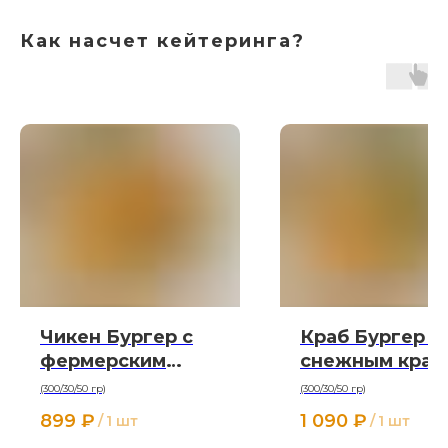
Как насчет кейтеринга?
Чикен Бургер с
Краб Бургер с
фермерским
снежным краб
цыплёнком
(300/30/50 гр)
(300/30/50 гр)
899
₽
1 090
₽
/
1 шт
/
1 шт