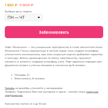
1 650
₽
3 800
₽
Выбери день недели
Забронировать
Лофт «Ренессанс» — это уникальное пространство в стиле элегантной эпохи
Ренессанса. Стены, окрашенные в мягкие серые тона, создают атмосферу
утонченного минимализма, при этом открытый кирпич добавляет характер
и текстуру. Зелень, размещенная по всему пространству, приносит
свежесть и живость, создавая атмосферу уюта. Лофт идеально подходит для
дружеских встреч и уютных вечеров в компании до 8 человек.
Площадь: 21
Вместимость: 8 человек
Тарифы
на декабрь уточняйте у менеджеров
Лайфхак. Подскажем Вам как выгоднее и круче - смотри наши
пакетные
предложения.
Количество гостей: от 2 до 10 чел.